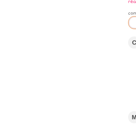
réa
co