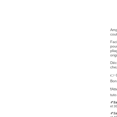
Ampl
cout
Faci
pour
plia
orig
Déco
che
👉 
Bonn
❗️At
tuto
Sa
🍂
et 3
🍂
Sa