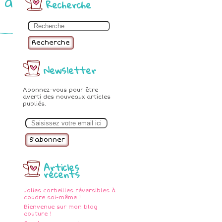
 à
Recherche
Recherche
Newsletter
Abonnez-vous pour être
averti des nouveaux articles
publiés.
E
m
a
i
l
Articles
récents
Jolies corbeilles réversibles à
coudre soi-même !
Bienvenue sur mon blog
couture !