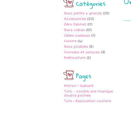
U
Catégories
Sacs petits & grands
(25)
Accessoires
(20)
Zéro Déchet
(17)
Sacs cabas
(10)
Idées cadeaux
(7)
Cuisine
(6)
Sacs pliables
(5)
Conseils et astuces
(3)
Puériculture
(2)
Pages
Patron • Gabarit
Tuto - coudre une manique
double poches
Tuto • Explication couture