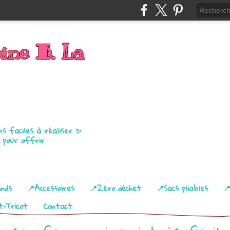
bine 🧵 La
ns faciles à réaliser ✨
u pour offrir
ands
📍Accessoires
📍Zéro déchet
📍Sacs pliables

t•Tricot
Contact