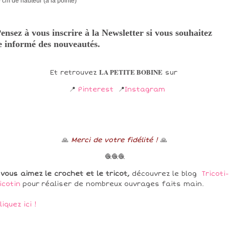
0 cm de hauteur (à la pointe)
ensez à vous inscrire à la Newsletter si vous souhaitez
e informé des nouveautés.
LA PETITE BOBINE
Et retrouvez
sur
📍
Pinterest
📍
Instagram
🙏
Merci de votre fidélité !
🙏
🧶🧶🧶
 vous aimez le crochet et le tricot,
découvrez le blog
Tricoti-
icotin
pour réaliser de nombreux ouvrages faits main.
liquez ici !