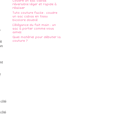
Coudre un sac cabas
réversible léger et rapide à
réaliser
Tuto couture facile : coudre
un sac cabas en tissu
bicolore doublé
L’élégance du fait main : un
sac à porter comme vous
a
aimez
Quel matériel pour débuter la
couture ?
it
on
nt
!
 côté
 côté