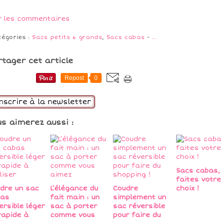
r les commentaires
tégories :
Sacs petits & grands
,
Sacs cabas
-
…
rtager cet article
Repost
0
inscrire à la newsletter
us aimerez aussi :
Sacs cabas,
faites votre
dre un sac
L’élégance du
Coudre
choix !
bas
fait main : un
simplement un
ersible léger
sac à porter
sac réversible
rapide à
comme vous
pour faire du