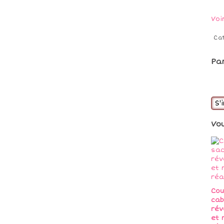
Voi
Ca
Pa
S'
Vo
Cou
ca
rév
et 