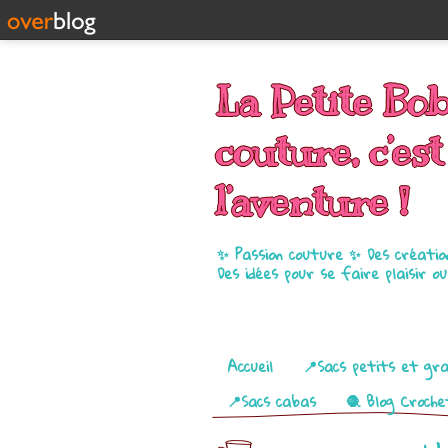
La Petite Bo
couture, c’est
l’aventure !
✨ Passion couture ✨ Des créatio
Des idées pour se faire plaisir o
Pages
Accueil
📍Sacs petits et gr
📍Sacs cabas
🧶 Blog Croche