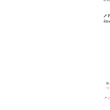
et 4
P
🖊
êtr
Si
Tr
📍
C