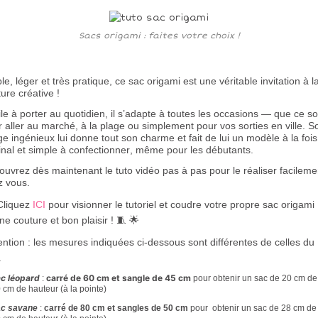
Sacs origami : faites votre choix !
e, léger et très pratique, ce sac origami est une véritable invitation à l
ure créative !
le à porter au quotidien, il s’adapte à toutes les occasions — que ce so
 aller au marché, à la plage ou simplement pour vos sorties en ville. S
ge ingénieux lui donne tout son charme et fait de lui un modèle à la fois
inal et simple à confectionner, même pour les débutants.
uvrez dès maintenant le tuto vidéo pas à pas pour le réaliser facileme
z vous.
Cliquez
ICI
pour visionner le tutoriel et coudre votre propre sac origami 
e couture et bon plaisir ! 🧵 🌟
tention : les mesures indiquées ci-dessous sont différentes de celles du
.
c léopard
carré de 60 cm et sangle de 45 cm
:
pour obtenir un sac de 20 cm de
0 cm de hauteur (à la pointe)
c savane
:
carré de 80 cm et sangles de 50 cm
pour obtenir un sac de 28 cm de