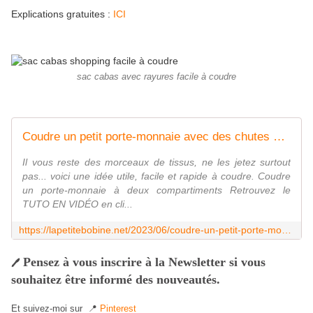
Explications gratuites :
ICI
sac cabas avec rayures facile à coudre
Coudre un petit porte-monnaie avec des chutes de tissus ! - La Petite Bobine * La couture, c'est l'aventure !
Il vous reste des morceaux de tissus, ne les jetez surtout
pas... voici une idée utile, facile et rapide à coudre. Coudre
un porte-monnaie à deux compartiments Retrouvez le
TUTO EN VIDÉO en cli...
https://lapetitebobine.net/2023/06/coudre-un-petit-porte-monnaie-avec-des-chutes-de-tissus.html
Pensez à vous inscrire à la Newsletter si vous
🖊
souhaitez être informé des nouveautés.
Et suivez-moi sur 📍
Pinterest