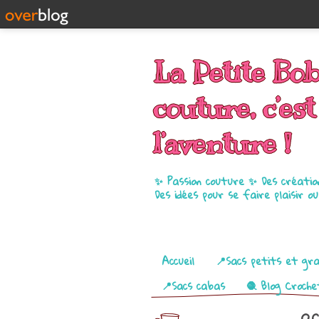
La Petite Bo
couture, c’est
l’aventure !
✨ Passion couture ✨ Des créatio
Des idées pour se faire plaisir o
Pages
Accueil
📍Sacs petits et gr
📍Sacs cabas
🧶 Blog Croche
ac