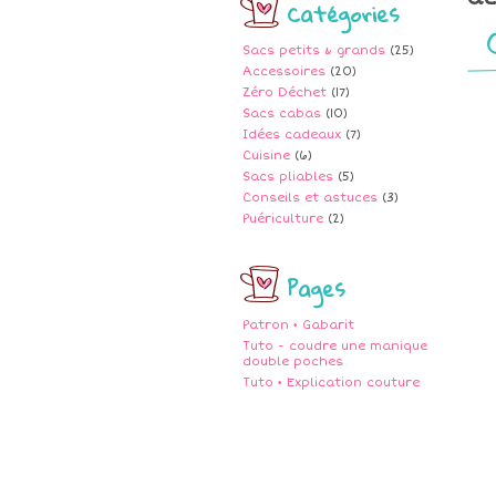
Catégories
Sacs petits & grands
(25)
Accessoires
(20)
Zéro Déchet
(17)
Sacs cabas
(10)
Idées cadeaux
(7)
Cuisine
(6)
Sacs pliables
(5)
Conseils et astuces
(3)
Puériculture
(2)
Pages
Patron • Gabarit
Tuto - coudre une manique
double poches
Tuto • Explication couture