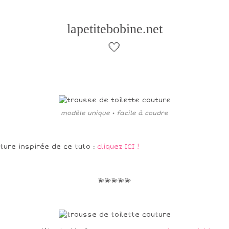
lapetitebobine.net
🤍
modèle unique • facile à coudre
ture inspirée de ce tuto :
cliquez ICI !
💫💫💫💫💫