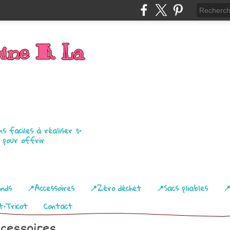
bine 🧵 La
ns faciles à réaliser ✨
u pour offrir
ands
📍Accessoires
📍Zéro déchet
📍Sacs pliables

t•Tricot
Contact
cessoires