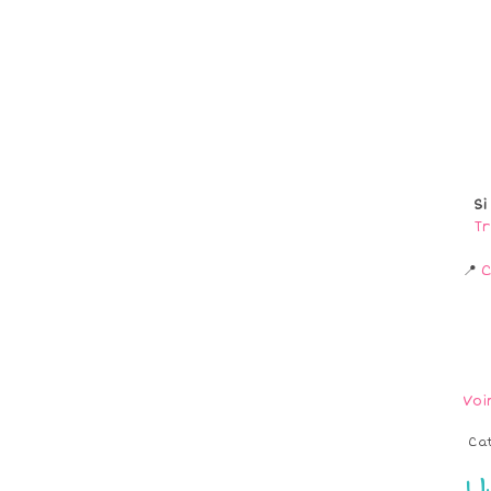
Si
Tr
📍
C
Voi
Ca
U