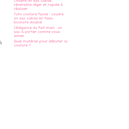
Coudre un sac cabas
réversible léger et rapide à
réaliser
Tuto couture facile : coudre
un sac cabas en tissu
bicolore doublé
L’élégance du fait main : un
sac à porter comme vous
aimez
Quel matériel pour débuter la
à
couture ?