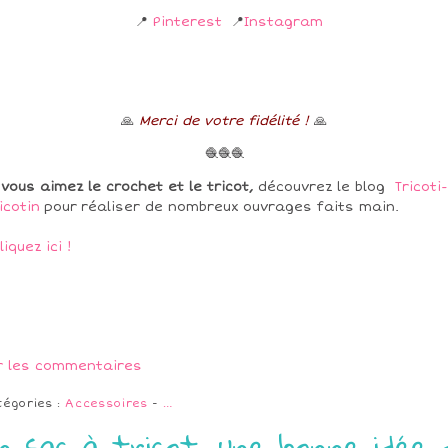
📍
Pinterest
📍
Instagram
🙏
Merci de votre fidélité !
🙏
🧶🧶🧶
 vous aimez le crochet et le tricot,
découvrez le blog
Tricoti-
icotin
pour réaliser de nombreux ouvrages faits main.
liquez ici !
r les commentaires
tégories :
Accessoires
-
…
n sac à tricot, une bonne idée 