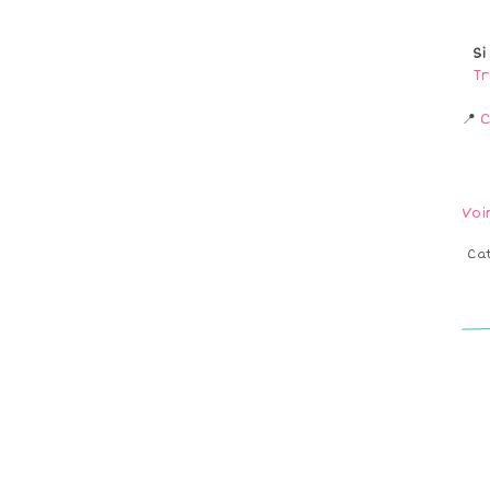
Si
Tr
📍
C
Voi
Ca