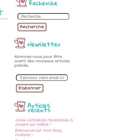
Recherche
t
Recherche
Newsletter
Abonnez-vous pour être
averti des nouveaux articles
publiés.
E
m
a
i
l
Articles
récents
Jolies corbeilles réversibles à
coudre soi-même !
Bienvenue sur mon blog
couture !