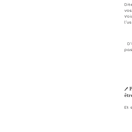
Dit
vos
Voi
l’u
D’
pas
P
🖊
êtr
Et 