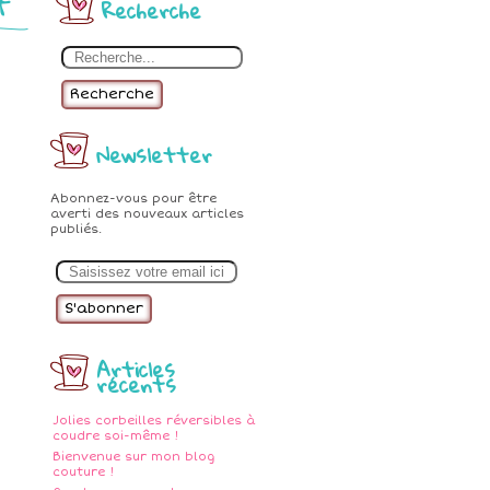
t
Recherche
Recherche
Newsletter
Abonnez-vous pour être
averti des nouveaux articles
publiés.
E
m
a
i
l
Articles
récents
Jolies corbeilles réversibles à
coudre soi-même !
Bienvenue sur mon blog
couture !