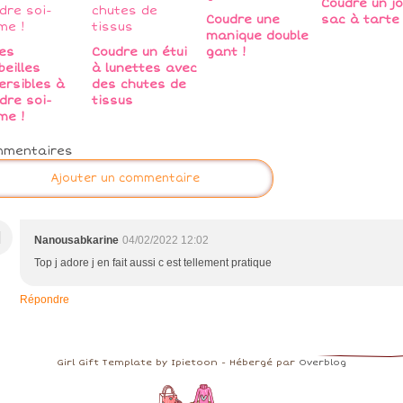
Coudre un jo
Coudre une
sac à tarte 
manique double
ies
Coudre un étui
gant !
beilles
à lunettes avec
ersibles à
des chutes de
dre soi-
tissus
me !
mmentaires
Ajouter un commentaire
N
Nanousabkarine
04/02/2022 12:02
Top j adore j en fait aussi c est tellement pratique
Répondre
Girl Gift Template by Ipietoon - Hébergé par
Overblog