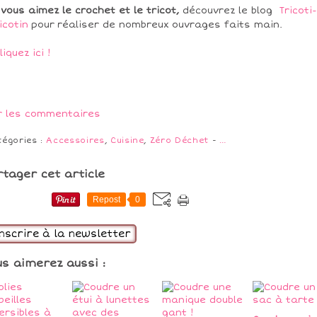
 vous aimez le crochet et le tricot,
découvrez le blog
Tricoti-
icotin
pour réaliser de nombreux ouvrages faits main.
liquez ici !
r les commentaires
tégories :
Accessoires
,
Cuisine
,
Zéro Déchet
-
…
rtager cet article
Repost
0
inscrire à la newsletter
us aimerez aussi :