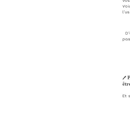
vos
Voi
l’u
D’
pas
P
🖊
êtr
Et 