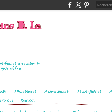
bine 🧵 La
ns faciles à réaliser ✨
u pour offrir
ands
📍Accessoires
📍Zéro déchet
📍Sacs pliables

t•Tricot
Contact