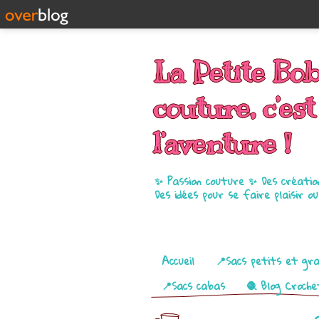
La Petite Bo
couture, c’est
l’aventure !
✨ Passion couture ✨ Des créatio
Des idées pour se faire plaisir o
Pages
Accueil
📍Sacs petits et gr
📍Sacs cabas
🧶 Blog Croche