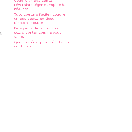
Coudre un sac cabas
réversible léger et rapide à
réaliser
Tuto couture facile : coudre
un sac cabas en tissu
bicolore doublé
L’élégance du fait main : un
sac à porter comme vous
à
aimez
Quel matériel pour débuter la
couture ?