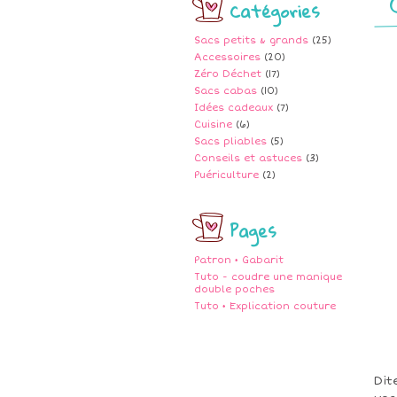
Catégories
Sacs petits & grands
(25)
Accessoires
(20)
Zéro Déchet
(17)
Sacs cabas
(10)
Idées cadeaux
(7)
Cuisine
(6)
Sacs pliables
(5)
Conseils et astuces
(3)
Puériculture
(2)
Pages
Patron • Gabarit
Tuto - coudre une manique
double poches
Tuto • Explication couture
Dit