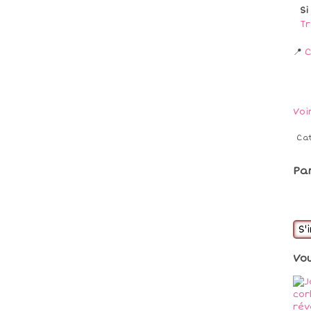
Si
Tr
📍
C
Voi
Ca
Pa
S'
Vo