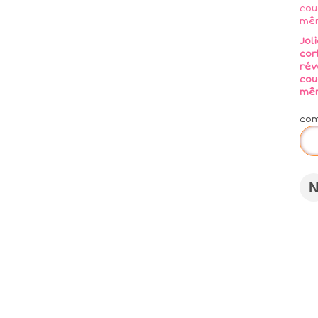
Jol
cor
rév
cou
mê
co