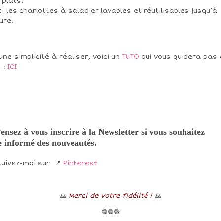
 plats.
ci les charlottes à saladier lavables et réutilisables jusqu’à
sure.
une simplicité à réaliser, voici un
TUTO
qui vous guidera pas 
 :
ICI
ensez à vous inscrire à la Newsletter si vous souhaitez
e informé des nouveautés.
suivez-moi sur 📍
Pinterest
🙏
Merci de votre fidélité !
🙏
🧶🧶🧶