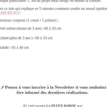
nique particulière. C’est un projet idéal lorsqu’on débute la couture.
ez ce tuto qui explique en 5 minutes comment coudre un snood rapide
IQUEZ ICI !
nsions coupons (1 coton • 1 polaire) :
etit enfant (moins de 3 ans) : 60 x 20 cm
nfant (plus de 3 ans ) : 60 x 35 cm
dulte : 65 x 40 cm
Pensez à vous inscrire à la Newsletter si vous souhaitez
🖊
être informé des dernières réalisations.
LA PETITE BOBINE
Et retrouvez
sur