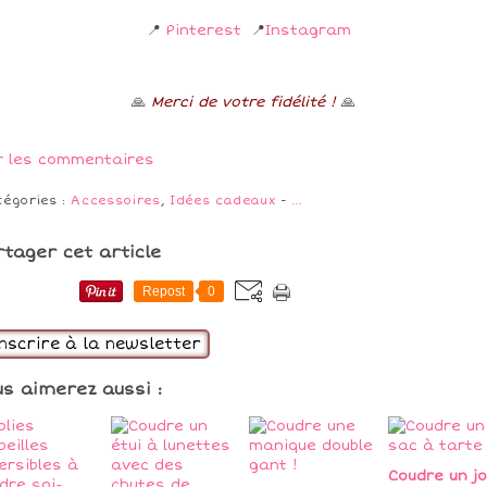
📍
Pinterest
📍
Instagram
🙏
Merci de votre fidélité !
🙏
r les commentaires
tégories :
Accessoires
,
Idées cadeaux
-
…
rtager cet article
Repost
0
inscrire à la newsletter
us aimerez aussi :
Coudre un jo