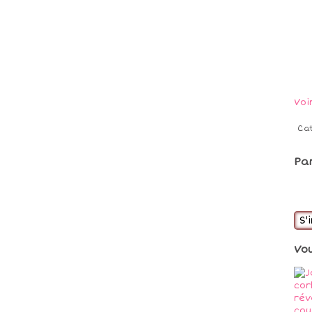
Voi
Ca
Pa
S'
Vo