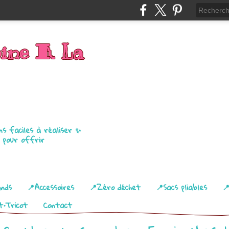
bine 🧵 La
ns faciles à réaliser ✨
u pour offrir
ands
📍Accessoires
📍Zéro déchet
📍Sacs pliables

t•Tricot
Contact