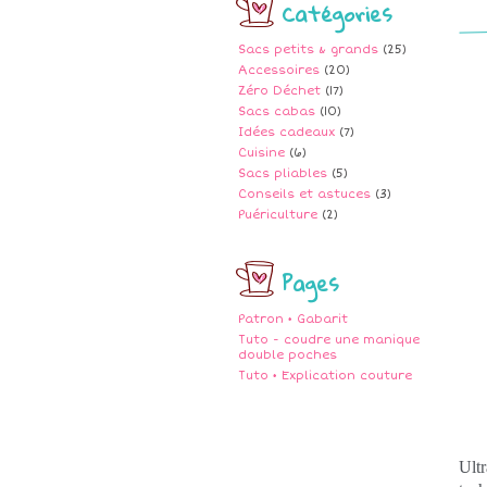
Catégories
Sacs petits & grands
(25)
Accessoires
(20)
Zéro Déchet
(17)
Sacs cabas
(10)
Idées cadeaux
(7)
Cuisine
(6)
Sacs pliables
(5)
Conseils et astuces
(3)
Puériculture
(2)
Pages
Patron • Gabarit
Tuto - coudre une manique
double poches
Tuto • Explication couture
Ultr