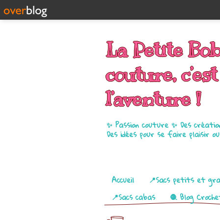
La Petite Bo
couture, c’est
l’aventure !
✨ Passion couture ✨ Des créatio
Des idées pour se faire plaisir o
Pages
Accueil
📍Sacs petits et gr
📍Sacs cabas
🧶 Blog Croche