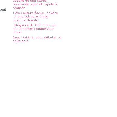
Coudre un sac cabas
réversible léger et rapide à
réaliser
ment
Tuto couture facile : coudre
un sac cabas en tissu
bicolore doublé
L’élégance du fait main : un
sac à porter comme vous
aimez
Quel matériel pour débuter la
couture ?