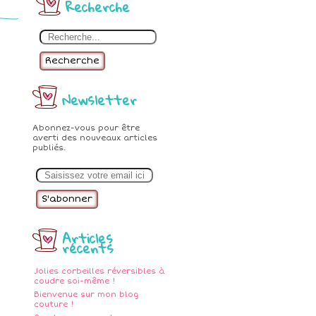
Recherche
Recherche
Newsletter
Abonnez-vous pour être
averti des nouveaux articles
publiés.
E
m
a
i
l
Articles
récents
Jolies corbeilles réversibles à
coudre soi-même !
Bienvenue sur mon blog
couture !