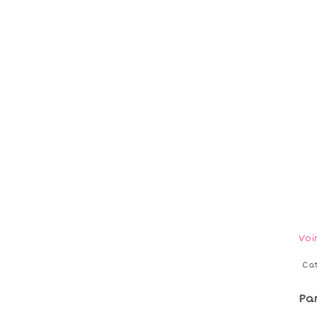
Voi
Ca
Pa