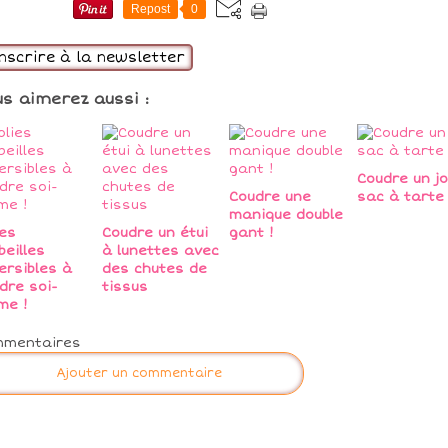
Repost
0
inscrire à la newsletter
us aimerez aussi :
Coudre un jo
Coudre une
sac à tarte 
manique double
ies
Coudre un étui
gant !
beilles
à lunettes avec
ersibles à
des chutes de
dre soi-
tissus
me !
mmentaires
Ajouter un commentaire