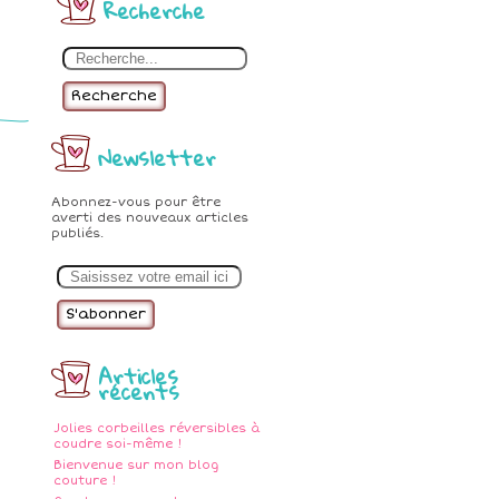
Recherche
Recherche
Newsletter
Abonnez-vous pour être
averti des nouveaux articles
publiés.
E
m
a
i
l
Articles
récents
Jolies corbeilles réversibles à
coudre soi-même !
Bienvenue sur mon blog
couture !