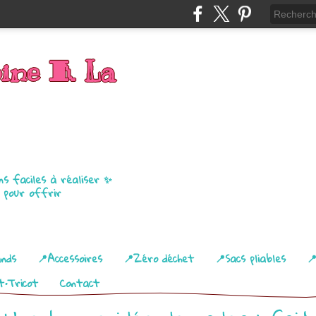
bine 🧵 La
ns faciles à réaliser ✨
u pour offrir
ands
📍Accessoires
📍Zéro déchet
📍Sacs pliables

t•Tricot
Contact