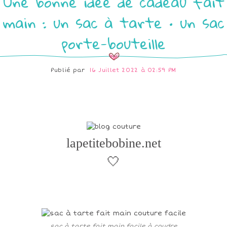
Une bonne idée de cadeau fait
main : un sac à tarte • un sac
porte-bouteille
Publié par
16 Juillet 2022 à 02:59 PM
lapetitebobine.net
🤍
sac à tarte fait main facile à coudre