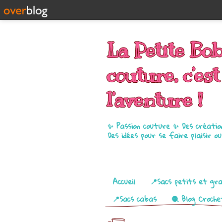
La Petite Bo
couture, c’est
l’aventure !
✨ Passion couture ✨ Des créatio
Des idées pour se faire plaisir o
Pages
Accueil
📍Sacs petits et gr
📍Sacs cabas
🧶 Blog Croche