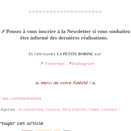
✨✨✨✨✨✨✨✨✨✨✨✨✨✨✨✨✨✨✨✨✨
Pensez à vous inscrire à la Newsletter si vous souhaitez
🖊
être informé des dernières réalisations.
LA PETITE BOBINE
Et retrouvez
sur
📍
Pinterest
📍
Instagram
🙏
Merci de votre fidélité !
🙏
r les commentaires
tégories :
Accessoires
,
Cuisine
,
Zéro Déchet
,
Idées cadeaux
-
…
rtager cet article