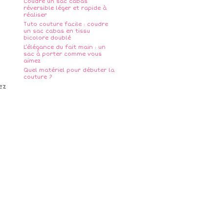
Coudre un sac cabas
réversible léger et rapide à
réaliser
Tuto couture facile : coudre
un sac cabas en tissu
bicolore doublé
L’élégance du fait main : un
sac à porter comme vous
aimez
Quel matériel pour débuter la
couture ?
ez