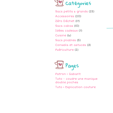
Catégories
Sacs petits & grands
(25)
Accessoires
(20)
Zéro Déchet
(17)
Sacs cabas
(10)
Idées cadeaux
(7)
Cuisine
(6)
Sacs pliables
(5)
Conseils et astuces
(3)
Puériculture
(2)
Pages
Patron • Gabarit
Tuto - coudre une manique
double poches
Tuto • Explication couture