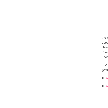
Un 
cad
des
Une
une
Il 
gra
🧵
S
🧵
S