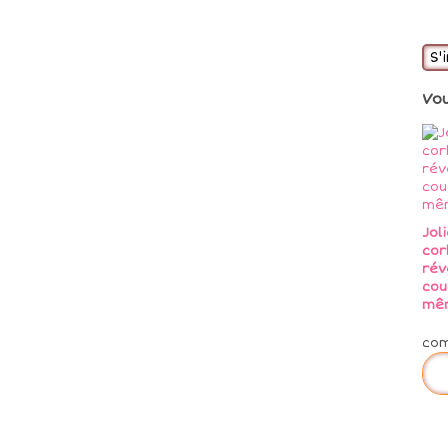
S'
Vo
Jol
cor
rév
cou
mê
co