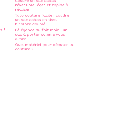
Coudre un sac cabas
réversible léger et rapide à
réaliser
Tuto couture facile : coudre
un sac cabas en tissu
bicolore doublé
L’élégance du fait main : un
sac à porter comme vous
aimez
Quel matériel pour débuter la
couture ?