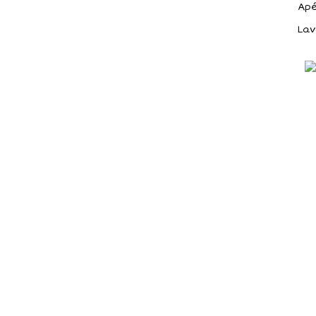
Apé
Lav