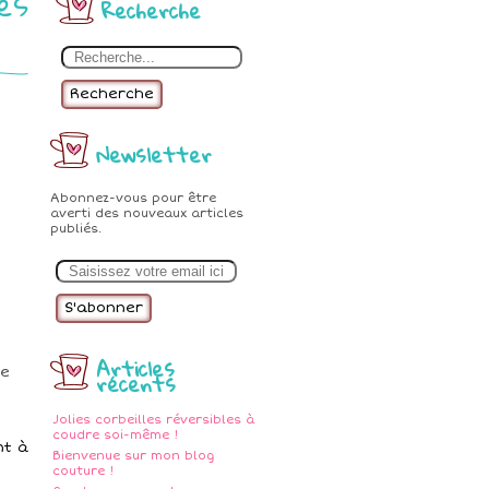
es
Recherche
Recherche
Newsletter
Abonnez-vous pour être
averti des nouveaux articles
publiés.
E
m
a
i
l
Articles
récents
Jolies corbeilles réversibles à
coudre soi-même !
nt à
Bienvenue sur mon blog
couture !