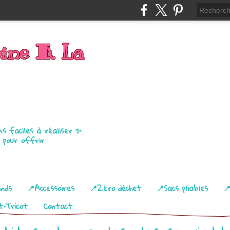
bine 🧵 La
ns faciles à réaliser ✨
u pour offrir
ands
📍Accessoires
📍Zéro déchet
📍Sacs pliables

t•Tricot
Contact