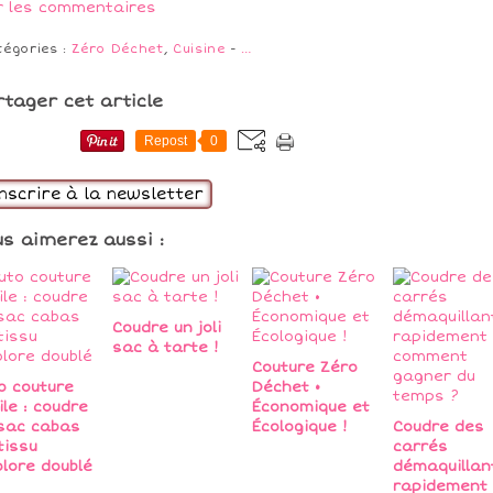
r les commentaires
tégories :
Zéro Déchet
,
Cuisine
-
…
rtager cet article
Repost
0
inscrire à la newsletter
us aimerez aussi :
Coudre un joli
sac à tarte !
Couture Zéro
o couture
Déchet •
ile : coudre
Économique et
sac cabas
Écologique !
Coudre des
tissu
carrés
olore doublé
démaquillan
rapidement 