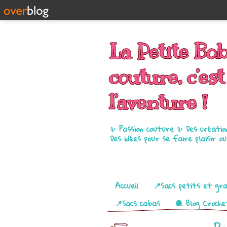
La Petite Bo
couture, c’est
l’aventure !
✨ Passion couture ✨ Des créatio
Des idées pour se faire plaisir o
Pages
Accueil
📍Sacs petits et gr
📍Sacs cabas
🧶 Blog Croche