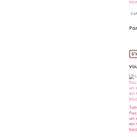
Voi
Ca
Pa
S'
Vo
Tut
fac
un 
en 
bic