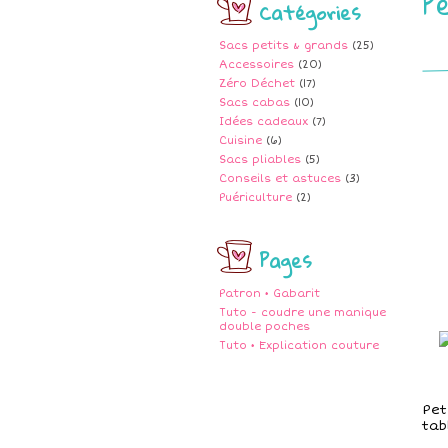
P
Catégories
Sacs petits & grands
(25)
Accessoires
(20)
Zéro Déchet
(17)
Sacs cabas
(10)
Idées cadeaux
(7)
Cuisine
(6)
Sacs pliables
(5)
Conseils et astuces
(3)
Puériculture
(2)
Pages
Patron • Gabarit
Tuto - coudre une manique
double poches
Tuto • Explication couture
Pet
tab