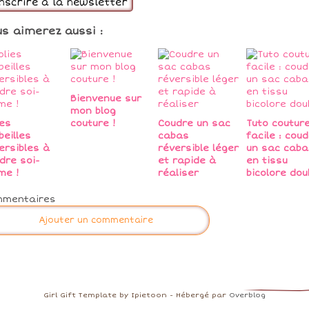
inscrire à la newsletter
us aimerez aussi :
Bienvenue sur
mon blog
ies
couture !
Coudre un sac
Tuto coutur
beilles
cabas
facile : cou
ersibles à
réversible léger
un sac caba
dre soi-
et rapide à
en tissu
me !
réaliser
bicolore dou
mmentaires
Ajouter un commentaire
Girl Gift Template by Ipietoon - Hébergé par
Overblog