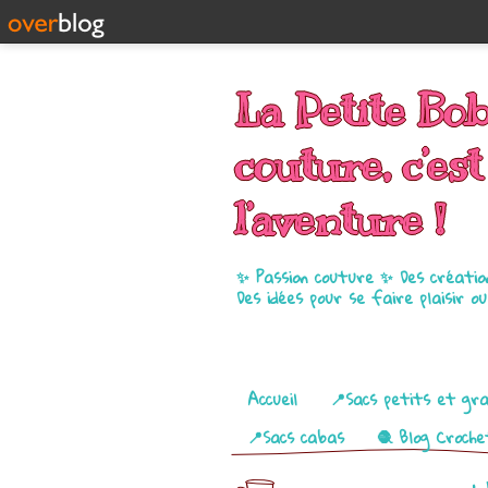
La Petite Bo
couture, c’est
l’aventure !
✨ Passion couture ✨ Des créatio
Des idées pour se faire plaisir o
Pages
Accueil
📍Sacs petits et gr
📍Sacs cabas
🧶 Blog Croche