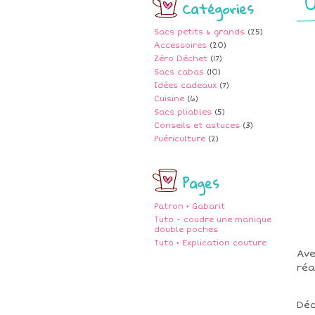
U
Catégories
Sacs petits & grands
(25)
Accessoires
(20)
Zéro Déchet
(17)
Sacs cabas
(10)
Idées cadeaux
(7)
Cuisine
(6)
Sacs pliables
(5)
Conseils et astuces
(3)
Puériculture
(2)
Pages
Patron • Gabarit
Tuto - coudre une manique
double poches
Tuto • Explication couture
Ave
réa
Déc