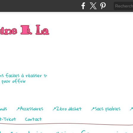
bine 🧵 La
ns faciles à réaliser ✨
u pour offrir
ands
📍Accessoires
📍Zéro déchet
📍Sacs pliables

t•Tricot
Contact