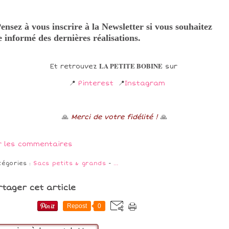
ensez à vous inscrire à la Newsletter si vous souhaitez
e informé des dernières réalisations.
LA PETITE BOBINE
Et retrouvez
sur
📍
Pinterest
📍
Instagram
🙏
Merci de votre fidélité !
🙏
r les commentaires
tégories :
Sacs petits & grands
-
…
rtager cet article
Repost
0