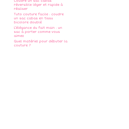
Coudre un sac cabas
réversible léger et rapide à
réaliser
Tuto couture facile : coudre
un sac cabas en tissu
bicolore doublé
L’élégance du fait main : un
sac à porter comme vous
aimez
Quel matériel pour débuter la
couture ?