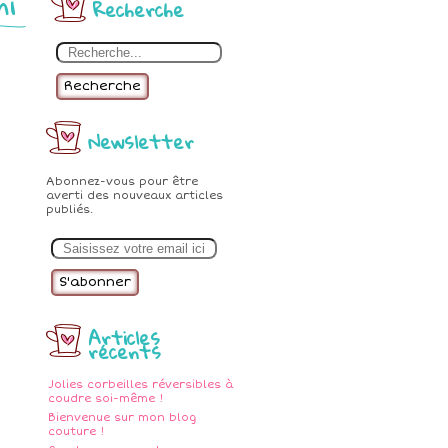
mi
Recherche
Recherche
Newsletter
Abonnez-vous pour être
averti des nouveaux articles
publiés.
E
m
a
i
l
Articles
récents
Jolies corbeilles réversibles à
coudre soi-même !
Bienvenue sur mon blog
couture !