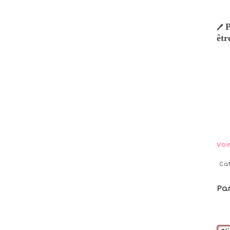
P
🖊
êtr
Voi
Ca
Pa