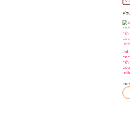
S'
Vo
Jol
cor
rév
cou
mê
co