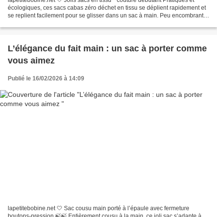
lapetitebobine.net 🤍 Jolis sacs en tissu * couture débutant Pratiques et
écologiques, ces sacs cabas zéro déchet en tissu se déplient rapidement et
se replient facilement pour se glisser dans un sac à main. Peu encombrants
et entièrement doublés, ils...
L’élégance du fait main : un sac à porter comme
vous aimez
Publié le 16/02/2026 à 14:09
lapetitebobine.net 🤍 Sac cousu main porté à l’épaule avec fermeture
boutons-pression 🍃🍃 Entièrement cousu à la main, ce joli sac s’adapte à