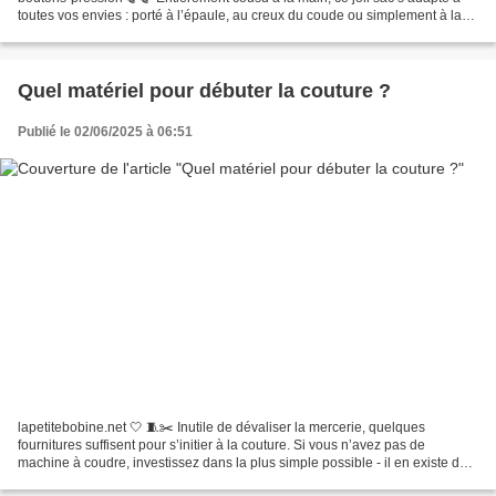
toutes vos envies : porté à l’épaule, au creux du coude ou simplement à la
main, il vous accompagne avec élégance....
Quel matériel pour débuter la couture ?
Publié le 02/06/2025 à 06:51
lapetitebobine.net 🤍 🧵✂️ Inutile de dévaliser la mercerie, quelques
fournitures suffisent pour s’initier à la couture. Si vous n’avez pas de
machine à coudre, investissez dans la plus simple possible - il en existe des
« spécial débutant » qui permettent...